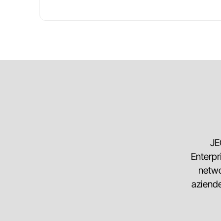
JE
Enterpr
netwo
aziende