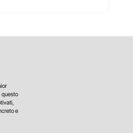
ior
a questo
ivati,
ncreto e