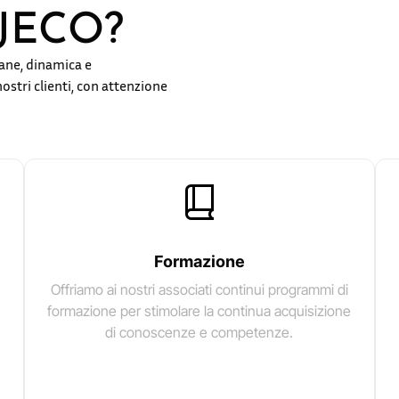
e JECO?
vane, dinamica e
ostri clienti, con attenzione
Formazione
Offriamo ai nostri associati continui programmi di
formazione per stimolare la continua acquisizione
di conoscenze e competenze.