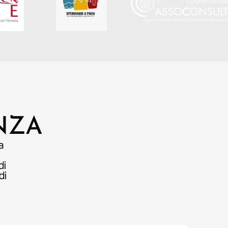
NZA
a
di
di