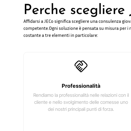
Perche sceglier
Affidarsi a JECo significa scegliere una consulenza gio
competente.
Ogni soluzione è pensata su misura per i n
costante a tre elementi in particolare:
Professionalità
Rendiamo la professionalità nelle relazioni con il
cliente e nello svolgimento delle comesse uno
dei nostri principali punti di forza.