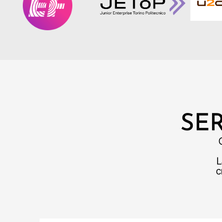
SE
L
c